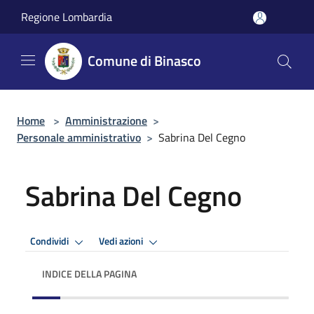
Salta al contenuto principale
Regione Lombardia
Comune di Binasco
Home
>
Amministrazione
>
Personale amministrativo
>
Sabrina Del Cegno
Sabrina Del Cegno
Condividi
Vedi azioni
INDICE DELLA PAGINA