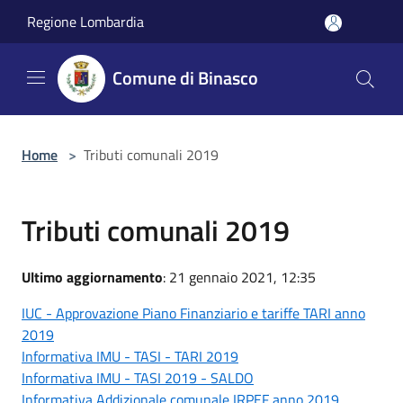
Salta al contenuto principale
Regione Lombardia
Comune di Binasco
Home
>
Tributi comunali 2019
Tributi comunali 2019
Ultimo aggiornamento
: 21 gennaio 2021, 12:35
IUC - Approvazione Piano Finanziario e tariffe TARI anno
2019
Informativa IMU - TASI - TARI 2019
Informativa IMU - TASI 2019 - SALDO
Informativa Addizionale comunale IRPEF anno 2019