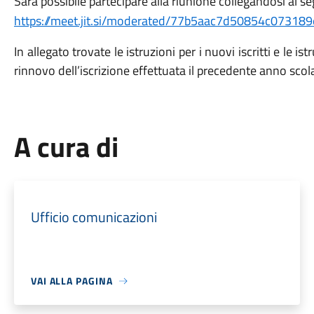
Sarà possibile partecipare alla riunione collegandosi al se
https://meet.jit.si/moderated/77b5aac7d50854c073
In allegato trovate le istruzioni per i nuovi iscritti e le 
rinnovo dell’iscrizione effettuata il precedente anno scol
A cura di
Ufficio comunicazioni
VAI ALLA PAGINA