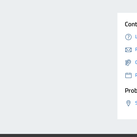
Cont
Prob