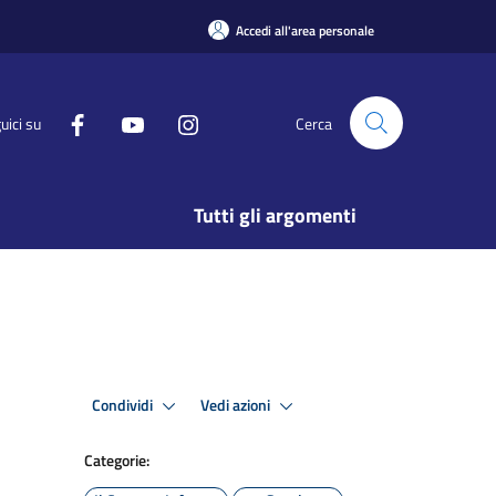
Accedi all'area personale
uici su
Cerca
Tutti gli argomenti
Condividi
Vedi azioni
Categorie: