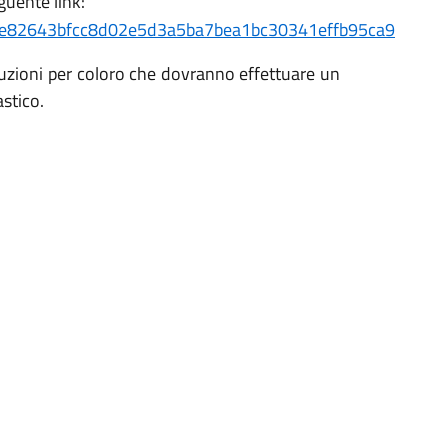
guente link:
189e82643bfcc8d02e5d3a5ba7bea1bc30341effb95ca9
istruzioni per coloro che dovranno effettuare un
astico.