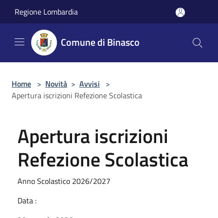
Salta al contenuto principale
Regione Lombardia
Comune di Binasco
Home
>
Novità
>
Avvisi
>
Apertura iscrizioni Refezione Scolastica
Apertura iscrizioni
Refezione Scolastica
Anno Scolastico 2026/2027
Data :