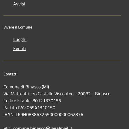
Avvisi
Vivere il Comune
Luoghi
Eventi
Contatti
Comune di Binasco (MI)
Via Matteotti c/o Castello Visconteo - 20082 - Binasco
Codice Fiscale: 80121330155
Partita IVA: 06941310150
IBAN:IT69H0838632550000000062876
PEC:
comune.binasco@legalmail.it