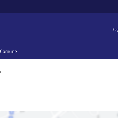
Seg
il Comune
o