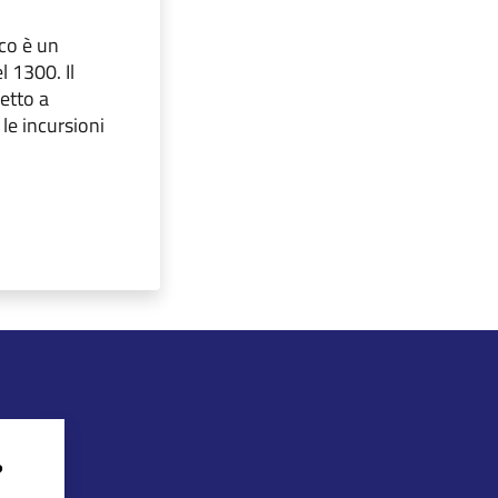
sco è un
 1300. Il
retto a
le incursioni
?