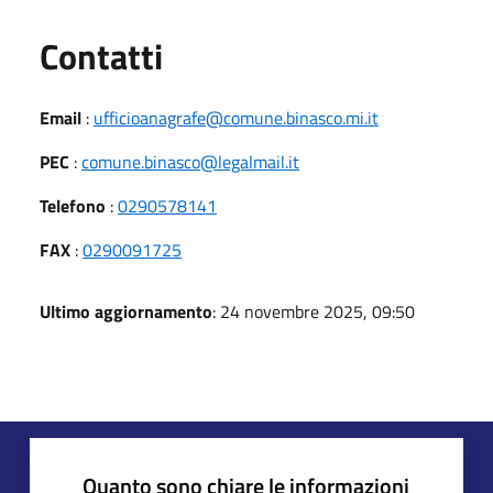
Utili
Contatti
Email
:
ufficioanagrafe@comune.binasco.mi.it
PEC
:
comune.binasco@legalmail.it
Telefono
:
0290578141
FAX
:
0290091725
Ultimo aggiornamento
: 24 novembre 2025, 09:50
Quanto sono chiare le informazioni