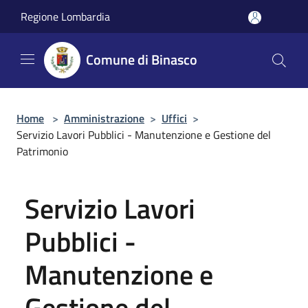
Salta al contenuto principale
Regione Lombardia
Comune di Binasco
Home
>
Amministrazione
>
Uffici
>
Servizio Lavori Pubblici - Manutenzione e Gestione del
Patrimonio
Servizio Lavori
Pubblici -
Manutenzione e
Gestione del