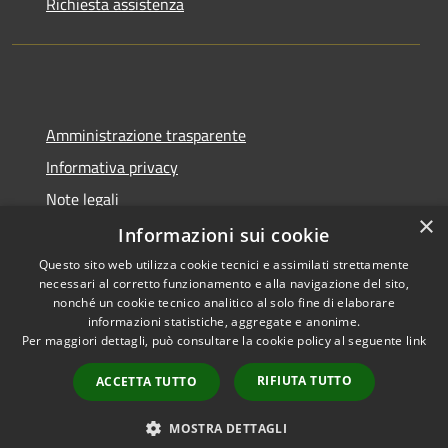
Richiesta assistenza
Amministrazione trasparente
Informativa privacy
Note legali
×
Dichiarazione di accessibilità
Informazioni sui cookie
Questo sito web utilizza cookie tecnici e assimilati strettamente
necessari al corretto funzionamento e alla navigazione del sito,
nonché un cookie tecnico analitico al solo fine di elaborare
informazioni statistiche, aggregate e anonime.
RSS
Copyright © 2026 • Comune di
Per maggiori dettagli, può consultare la cookie policy al seguente
link
Accessibilità
Binasco • Powered by
Privacy
Municipium
Accesso
•
RIFIUTA TUTTO
ACCETTA TUTTO
Cookie
redazione
Mappa del sito
MOSTRA DETTAGLI