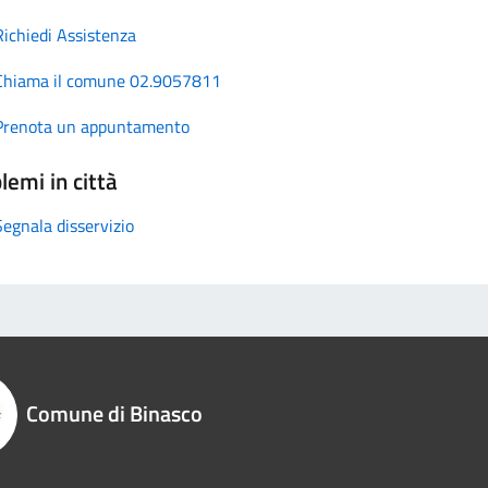
Richiedi Assistenza
Chiama il comune 02.9057811
Prenota un appuntamento
lemi in città
Segnala disservizio
Comune di Binasco