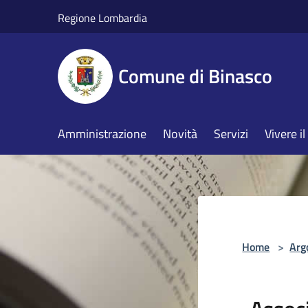
Salta al contenuto principale
Regione Lombardia
Comune di Binasco
Amministrazione
Novità
Servizi
Vivere 
Home
>
Arg