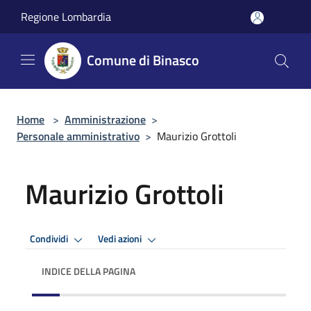
Salta al contenuto principale
Regione Lombardia
Comune di Binasco
Home
>
Amministrazione
>
Personale amministrativo
>
Maurizio Grottoli
Maurizio Grottoli
Condividi
Vedi azioni
INDICE DELLA PAGINA