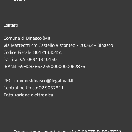
Contatti
Comune di Binasco (MI)
Via Matteotti c/o Castello Visconteo - 20082 - Binasco
Codice Fiscale: 80121330155
Partita IVA: 06941310150
IBAN:IT69H0838632550000000062876
PEC:
comune.binasco@legalmail.it
Centralino Unico: 02.9057811
Fatturazione elettronica
Prenotazione appuntamento ( NO CARTE D'IDENTITA')