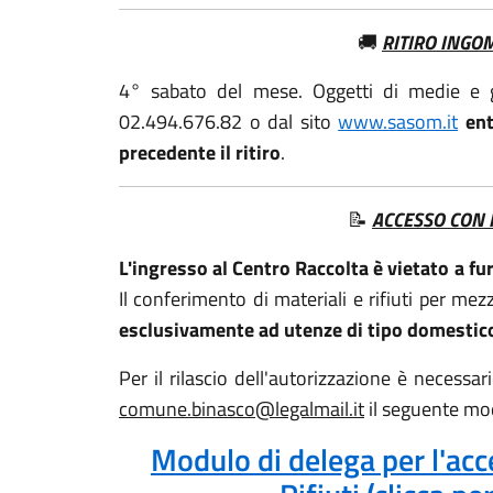
🚚
RITIRO INGO
4° sabato del mese. Oggetti di medie e 
02.494.676.82 o dal sito
www.sasom.it
ent
precedente il ritiro
.
📝
ACCESSO CON
L'ingresso al Centro Raccolta è vietato a fu
Il conferimento di materiali e rifiuti per mez
esclusivamente ad utenze di tipo domestico
Per il rilascio dell'autorizzazione è necessar
comune.binasco@legalmail.it
il seguente mo
Modulo di delega per l'acc