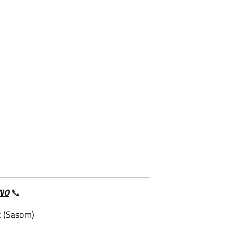
NO
📞
2 (Sasom)