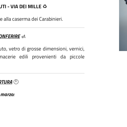
TI - VIA DEI MILLE
♻️
e alla caserma dei Carabinieri.
CONFERIRE
🚮
auto, vetro di grosse dimensioni, vernici,
macerie edili provenienti da piccole
RTURA
🕛
 marzo: