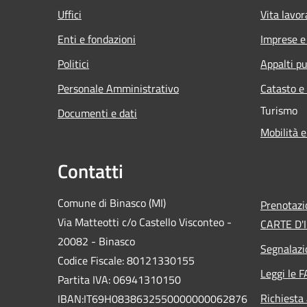
Uffici
Vita lavor
Enti e fondazioni
Imprese 
Politici
Appalti pu
Personale Amministrativo
Catasto e
Turismo
Documenti e dati
Mobilità e
Contatti
Comune di Binasco (MI)
Prenotaz
Via Matteotti c/o Castello Visconteo -
CARTE D'I
20082 - Binasco
Segnalazi
Codice Fiscale: 80121330155
Leggi le 
Partita IVA: 06941310150
Richiesta
IBAN:IT69H0838632550000000062876