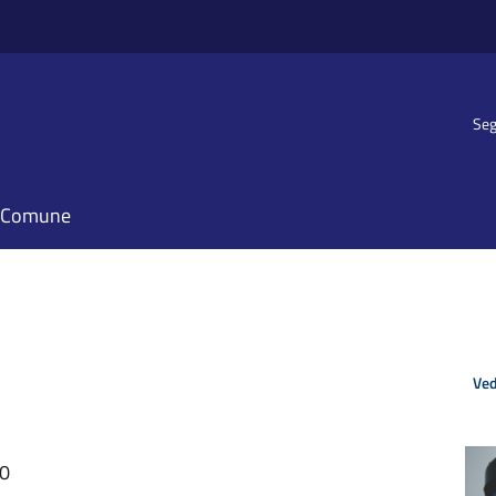
Seg
il Comune
Ved
30